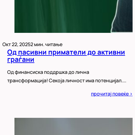
Окт 22, 2025
2 мин. читање
Од пасивни приматели до активни
граѓани
Од финансиска поддршка до лична
трансформација! Секоја личност има потенцијал....
Posted
прочитај повеќе >
in