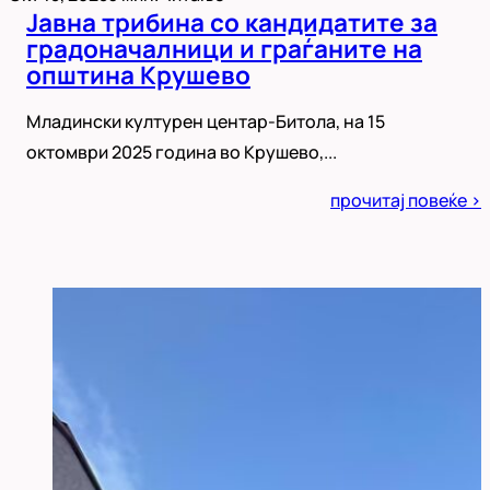
Јавна трибина со кандидатите за
градоначалници и граѓаните на
општина Крушево
Младински културен центар-Битола, на 15
октомври 2025 година во Крушево,...
Posted
прочитај повеќе >
in