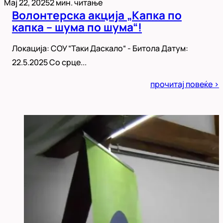
Мај 22, 2025
2 мин. читање
Волонтерска акција „Капка по
капка – шума по шума“!
Локација: СОУ “Таки Даскало“ - Битола Датум:
22.5.2025 Со срце...
Posted
прочитај повеќе >
in