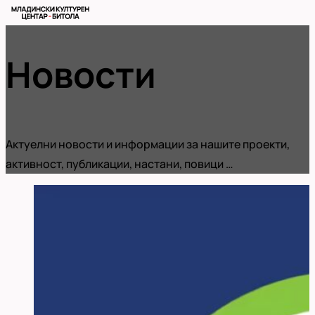
Новости
Актуелни новости и информации за нашите проекти,
активност, публикации, настани, повици …