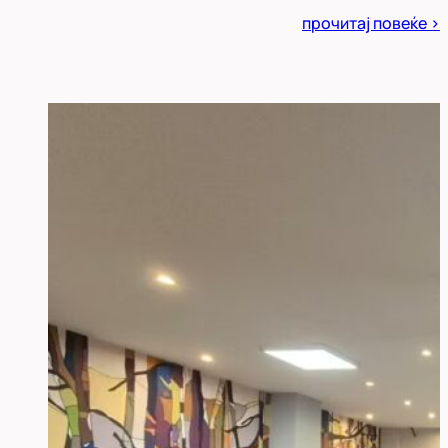
Posted
прочитај повеќе >
in