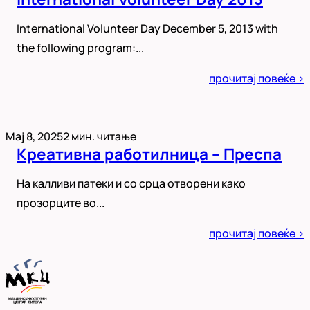
International Volunteer Day December 5, 2013 with
the following program:...
Posted
прочитај повеќе >
in
Мај 8, 2025
2 мин. читање
Креативна работилница – Преспа
На калливи патеки и со срца отворени како
прозорците во...
Posted
прочитај повеќе >
in