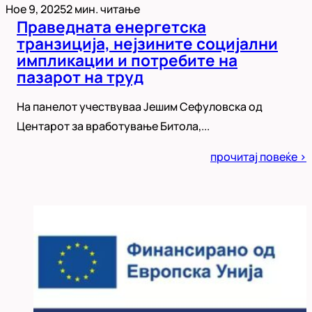
Ное 9, 2025
2 мин. читање
Праведната енергетска
транзиција, нејзините социјални
импликации и потребите на
пазарот на труд
На панелот учествуваа Јешим Сефуловска од
Центарот за вработување Битола,...
Posted
прочитај повеќе >
in