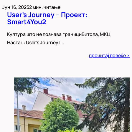
Јун 16, 2025
2 мин. читање
User’s Journey – Проект:
Smart4You2
Култура што не познава границиБитола, МКЦ
Настан: User’s Journey |...
Posted
прочитај повеќе >
in